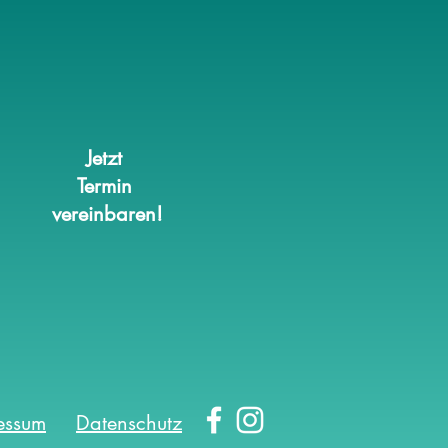
m ich nicht mit
ebögen arbeite
Jetzt
Termin
vereinbaren!
essum
Datenschutz