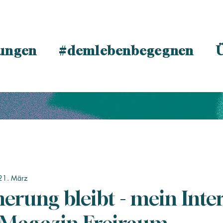
tungen
#demlebenbegegnen
21. März
erung bleibt - mein Inte