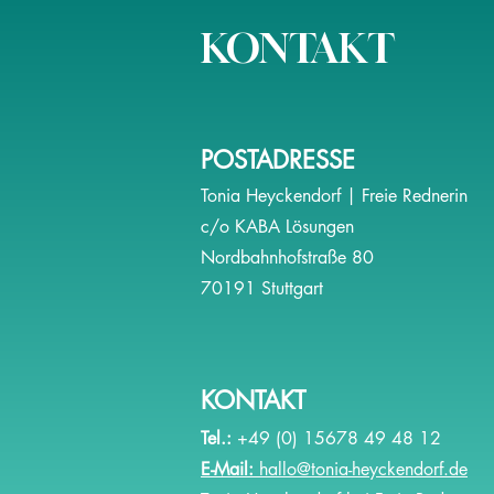
KONTAKT
Was meine Patentante mir
bedeutet - ein Plädoyer fürs
"KIWI"
POSTADRESSE
Tonia Heyckendorf | Freie Rednerin
c/o KABA Lösungen
Nordbahnhofstraße 80
70191 Stuttgart
KONTAKT
Tel.:
+49 (0) 15678 49 48 12
E-Mail:
hallo@tonia-heyckendorf.de