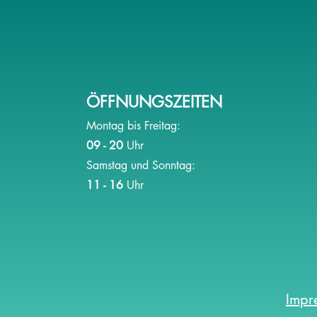
Sechs Tipps für eine
Waru
Trauerfeier in einem
Frag
Ruhewald
ÖFFNUNGSZEITEN
Montag bis Freitag:
09 - 20
Uhr
Samstag und Sonntag:
11 - 16
Uhr
Impr