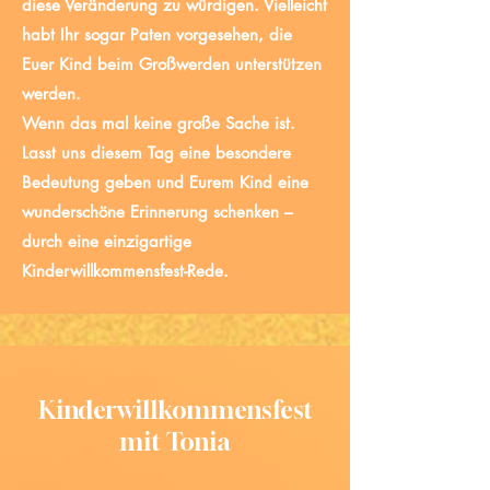
diese Veränderung zu würdigen. Vielleicht
habt Ihr sogar Paten vorgesehen, die
Euer Kind beim Großwerden unterstützen
werden.
Wenn das mal keine große Sache ist.
Lasst uns diesem Tag eine besondere
Bedeutung geben und Eurem Kind eine
wunderschöne Erinnerung schenken –
durch eine einzigartige
Kinderwillkommensfest-Rede.
Kinderwillkommensfest
mit Tonia