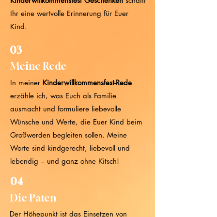
Kinderwillkommensfest Geschenken
schafft
Ihr eine wertvolle Erinnerung für Euer
Kind.
03
Meine Rede
In meiner
Kinderwillkommensfest-Rede
erzähle ich, was Euch als Familie
ausmacht und formuliere liebevolle
Wünsche und Werte, die Euer Kind beim
Großwerden begleiten sollen. Meine
Worte sind kindgerecht, liebevoll und
lebendig – und ganz ohne Kitsch!
04
Die Paten
Der Höhepunkt ist das Einsetzen von