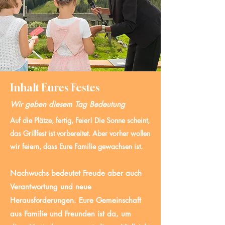
Inhalt Eures Festes
Wir geben diesem Tag Bedeutung
Auf die Plätze, fertig, Feier!
Die Sonne scheint,
das Grillfest ist vorbereitet. Aber vorher wollen
wir feiern, dass Eure Familie gewachsen ist.
Nachwuchs bedeutet Freude aber auch
Verantwortung und neue
Herausforderungen. Eure Gemeinschaft
aus Familie und Freunden ist da, um