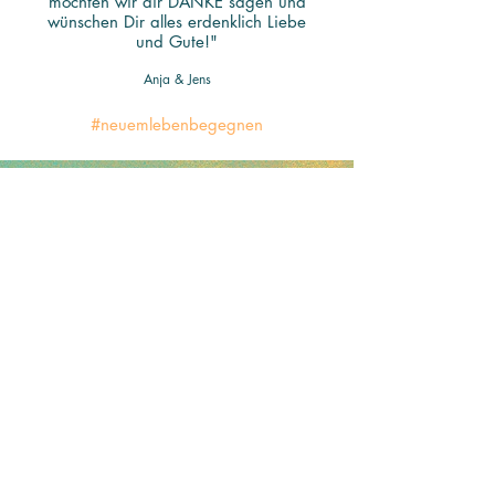
möchten wir dir DANKE sagen und
wünschen Dir alles erdenklich Liebe
und Gute!"
Anja & Jens
#neuemlebenbegegnen
Ablauf
Informieren
Unser kostenfreies Erstgespräch erfolgt
telefonisch. Danach erhaltet Ihr ein
Angebot.