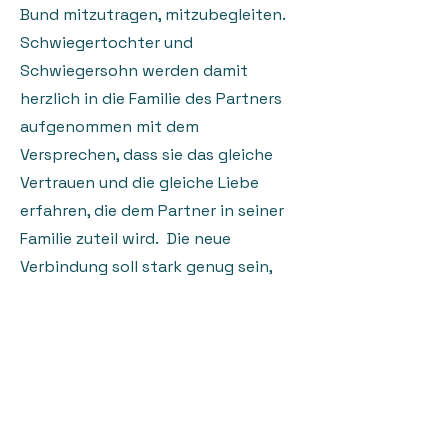
Bund mitzutragen, mitzubegleiten.
Schwiegertochter und
Schwiegersohn werden damit
herzlich in die Familie des Partners
aufgenommen mit dem
Versprechen, dass sie das gleiche
Vertrauen und die gleiche Liebe
erfahren, die dem Partner in seiner
Familie zuteil wird. Die neue
Verbindung soll stark genug sein,
um Stürme zu überstehen, und weit
verzweigt genug, um Raum für alle
zu bieten, die zu dieser neuen
Familei gehören. Ein Geflecht aus
Vertrauen, Respekt, Zusammenhalt,
das die Generationen überdauert.​​​